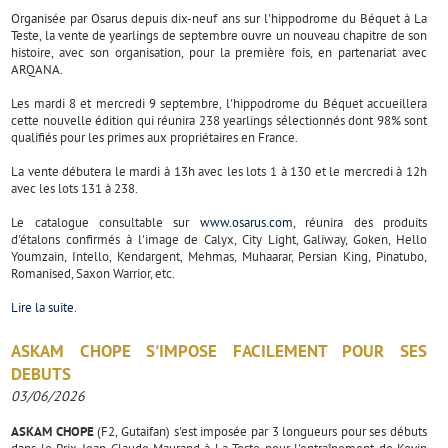
Organisée par Osarus depuis dix-neuf ans sur l'hippodrome du Béquet à La
Teste, la vente de yearlings de septembre ouvre un nouveau chapitre de son
histoire, avec son organisation, pour la première fois, en partenariat avec
ARQANA.
Les mardi 8 et mercredi 9 septembre, l'hippodrome du Béquet accueillera
cette nouvelle édition qui réunira 238 yearlings sélectionnés dont 98% sont
qualifiés pour les primes aux propriétaires en France.
La vente débutera le mardi à 13h avec les lots 1 à 130 et le mercredi à 12h
avec les lots 131 à 238.
Le catalogue consultable sur
www.osarus.com
, réunira des produits
d'étalons confirmés à l'image de Calyx, City Light, Galiway, Goken, Hello
Youmzain, Intello, Kendargent, Mehmas, Muhaarar, Persian King, Pinatubo,
Romanised, Saxon Warrior, etc.
Lire la suite
.
ASKAM CHOPE S'IMPOSE FACILEMENT POUR SES
DEBUTS
03/06/2026
ASKAM CHOPE
(F2, Gutaifan) s'est imposée par 3 longueurs pour ses débuts