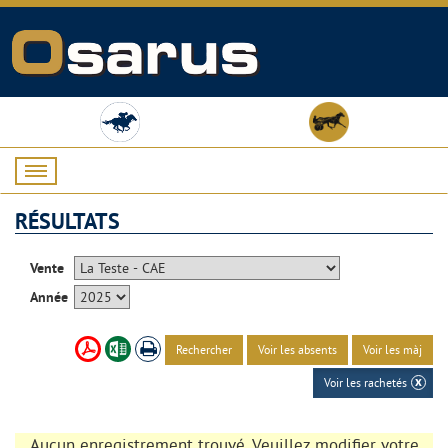
RÉSULTATS
Vente
Année
Rechercher
Voir les absents
Voir les màj
Voir les rachetés
Aucun enregistrement trouvé. Veuillez modifier votre