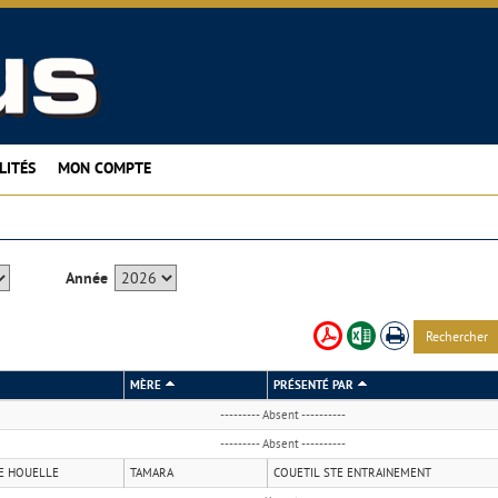
LITÉS
MON COMPTE
Année
Rechercher
MÈRE
PRÉSENTÉ PAR
--------- Absent ----------
--------- Absent ----------
E HOUELLE
TAMARA
COUETIL STE ENTRAINEMENT