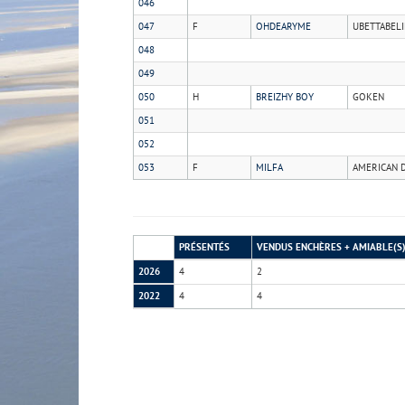
046
047
F
OHDEARYME
UBETTABELI
048
049
050
H
BREIZHY BOY
GOKEN
051
052
053
F
MILFA
AMERICAN D
PRÉSENTÉS
VENDUS ENCHÈRES + AMIABLE(S
2026
4
2
2022
4
4