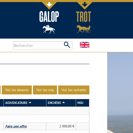
Voir les absents
Voir les màj
Voir les rachetés
ADJUDICATAIRE
ENCHÈRE
MÀJ
Faire une offre
2 000,00 €