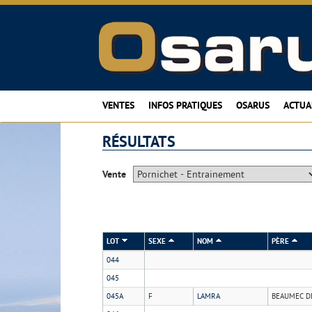
VENTES
INFOS PRATIQUES
OSARUS
ACTUA
RÉSULTATS
Vente
LOT
SEXE
NOM
PÈRE
044
045
045A
F
LAMRA
BEAUMEC D