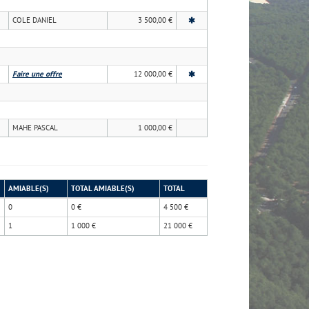
COLE DANIEL
3 500,00 €
Faire une offre
12 000,00 €
MAHE PASCAL
1 000,00 €
AMIABLE(S)
TOTAL AMIABLE(S)
TOTAL
0
0 €
4 500 €
1
1 000 €
21 000 €