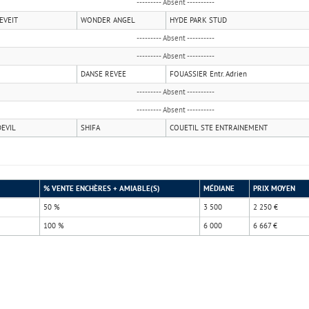
--------- Absent ----------
EVEIT
WONDER ANGEL
HYDE PARK STUD
--------- Absent ----------
--------- Absent ----------
DANSE REVEE
FOUASSIER Entr. Adrien
--------- Absent ----------
--------- Absent ----------
EVIL
SHIFA
COUETIL STE ENTRAINEMENT
)
% VENTE ENCHÈRES + AMIABLE(S)
MÉDIANE
PRIX MOYEN
50 %
3 500
2 250 €
100 %
6 000
6 667 €